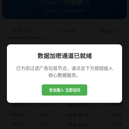
开奖中
⏱️ 距离开奖
秒
算法引擎 3 号 | 数据仅供参考
📊 预测记录
📈 近期走势
📉 数据统计
期号
时间
开奖
预测
数据加密通道已就绪
1+7+3=11
3434228
04:00
✓杀大双
6+5+5=16
3434227
03:57
✗杀大双
已为您过滤广告垃圾节点，请点击下方按钮接入
核心数据服务。
2+0+6=08
3434226
03:53
✓杀小单
7+8+4=19
3434225
03:50
✓杀大双
安全接入 立即访问
8+7+9=24
3434224
03:46
✓杀大单
5+3+4=12
3434223
03:43
✓杀大单
4+6+8=18
3434222
03:39
✓杀小双
3+9+8=20
3434221
03:36
✗杀大双